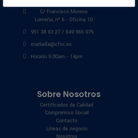
C/ Francisco Moreno
Lomeña, nº 6 - Oficina 10
951 38 83 27 / 649 965 075
marbella@cfvc.es
Horario 9.00am - 14pm
Sobre Nosotros
Certificados de Calidad
Compromiso Social
Contacto
Líneas de negocio
Nosotros