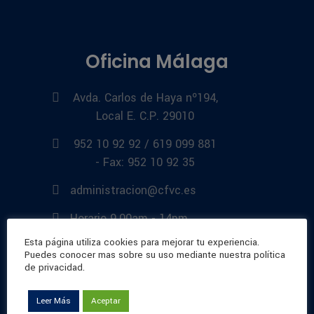
Oficina Málaga
Avda. Carlos de Haya nº194,
Local E. C.P. 29010
952 10 92 92 / 619 099 881
- Fax: 952 10 92 35
administracion@cfvc.es
Horario 9.00am - 14pm
Esta página utiliza cookies para mejorar tu experiencia.
Puedes conocer mas sobre su uso mediante nuestra política
de privacidad.
Oficina Marbella
Leer Más
Aceptar